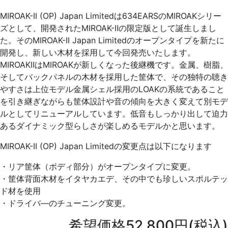
MIROAK-II (OP) Japan Limitedは634EARSのMIROAKシリー
ズとして、開発されたMIROAK-Ⅱの限定版として誕生しまし
た。そのMIROAK-II Japan Limitedのオープンタイプを新たに
開発し、新しい木材を採用して今回発売いたします。
MIROAKⅡはMIROAKが新しくなった後継機です。金属、樹脂、
そしてバックパネルの木材を採用した筐体で、その独特の聴き
やすさは上位モデル金属シェル採用のLOAKの系統であること
を引き継ぎながらも筐体設計や音の傾向を大きく変えて別モデ
ルとしてリニューアルしています。低音もしっかり出して迫力
あるダイナミック型らしさが楽しめるモデルかと思います。
MIROAK-II (OP) Japan Limitedの変更点は以下になります
・リア筐体（ボディ部分）がオープンタイプに変更。
・筐体背面木材をイタヤカエデ、その中でも珍しいスポルテッ
ド材を使用
・ドライバ
―
のチューニング変更。
希望価格52,800円(税込)