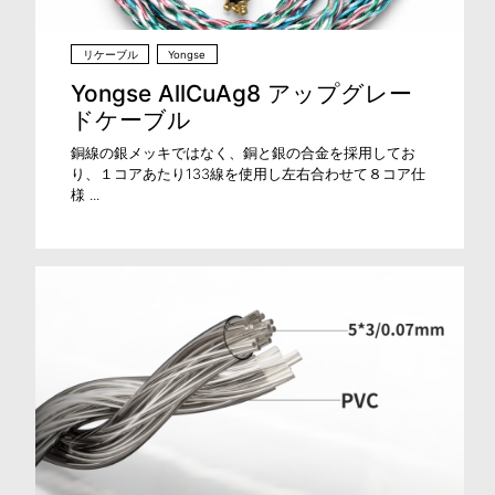
リケーブル
Yongse
Yongse AllCuAg8 アップグレー
ドケーブル
銅線の銀メッキではなく、銅と銀の合金を採用してお
り、１コアあたり133線を使用し左右合わせて８コア仕
様 ...