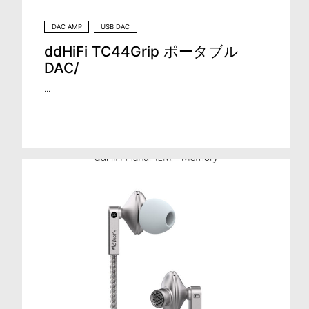
DAC AMP
USB DAC
ddHiFi TC44Grip ポータブル
DAC/
...