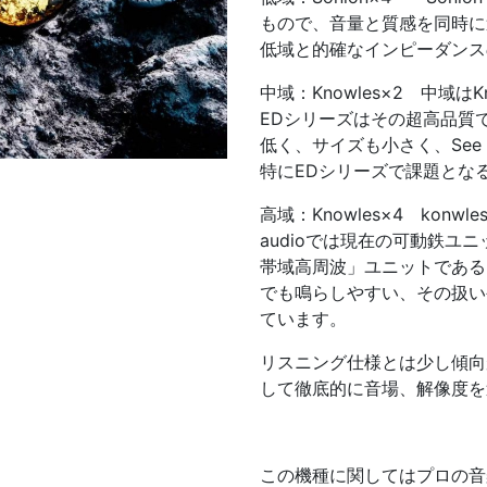
もので、音量と質感を同時に
低域と的確なインピーダンス
中域：Knowles×2 中域
EDシリーズはその超高品質
低く、サイズも小さく、See
特にEDシリーズで課題とな
高域：Knowles×4 kon
audioでは現在の可動鉄
帯域高周波」ユニットである
でも鳴らしやすい、その扱い
ています。
リスニング仕様とは少し傾向
して徹底的に音場、解像度を
この機種に関してはプロの音