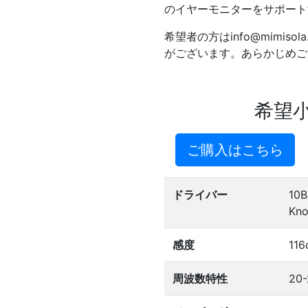
のイヤーモニターをサポート
希望者の方はinfo@mimis
がございます。あらかじめご
希望小
ご購入はこちら
ドライバー
10
Kno
感度
116
周波数特性
20