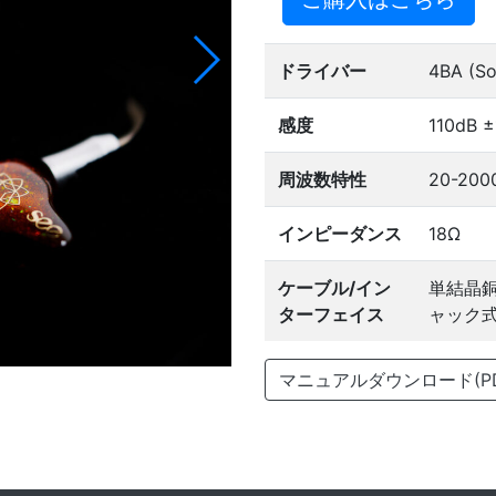
ドライバー
4BA (So
感度
110dB 
周波数特性
20-200
インピーダンス
18Ω
ケーブル/イン
単結晶銅 
ターフェイス
ャック式 
マニュアルダウンロード(PD