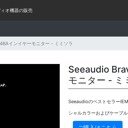
ディオ機器の販売
ry24 4BAインイヤーモニター - ミミソラ
Seeaudio B
モニター - 
SeeaudioのベストセラーI
シャルカラーおよびケーブルが
ご購入はこちら