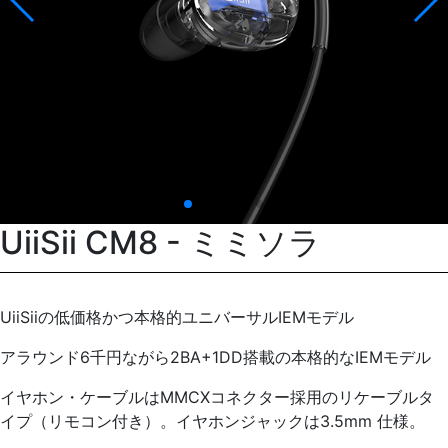
UiiSii CM8 - ミミソラ
UiiSiiの低価格かつ本格的ユニバーサルIEMモデル
アラウンド6千円ながら2BA+1DD搭載の本格的なIEMモデル
イヤホン・ケーブルはMMCXコネクター採用のリケーブルタ
イプ（リモコン付き）。イヤホンジャックは3.5mm 仕様。