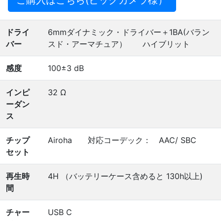
ドライ
6mmダイナミック・ドライバー＋1BA(バラン
バー
スド・アーマチュア） ハイブリット
感度
100±3 dB
インピ
32 Ω
ーダン
ス
チップ
Airoha 対応コーデック： AAC/ SBC
セット
再生時
4H （バッテリーケース含めると 130h以上)
間
チャー
USB C